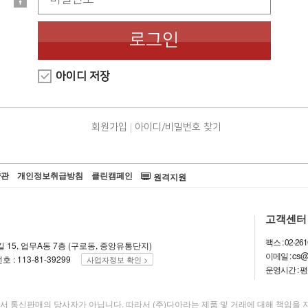
로그인
아이디 저장
회원가입
아이디/비밀번호 찾기
약관
개인정보취급방침
클린캠페인
원격지원
고객센터
팩스 : 02-261
3길 15, 업무A동 7층 (구로동, 중앙유통단지)
cs@d
이메일 :
: 113-81-39299
사업자정보 확인 >
운영시간 : 평일
서 통신판매의 당사자가 아닙니다. 따라서 (주)다아라는 제품 및 거래에 대해 책임을 